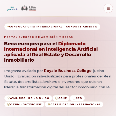
CONVOCATORIA INTERNACIONAL · COHORTE ABIERTA
PORTAL EUROPEO DE ADMISIÓN Y BECAS
Beca europea para el
Diplomado
Internacional en Inteligencia Artificial
aplicada al Real Estate y Desarrollo
Inmobiliario
Programa avalado por
Royale Business College
(
Reino
Unido
). Evaluación individualizada
para profesionales del Real
Estate, desarrollistas, brokers e inversores que quieran
liderar la transformación digital del sector inmobiliario con IA.
AVAL RBC · REINO UNIDO
QAHE
CPD
OTHM · GATEHOUSE
CERTIFICACIÓN INTERNACIONAL